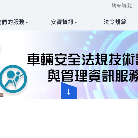
跳
:::
網站導覽
到
我們的服務
安審資訊
法令規範
主
要
內
容
區
塊