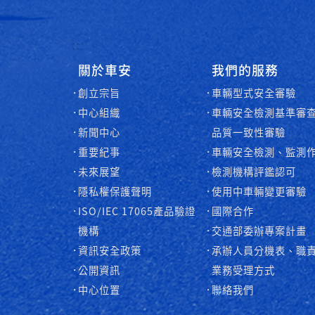
:::
關於車安
我們的服務
創立宗旨
車輛型式安全審驗
中心組織
車輛安全檢測基準審
新聞中心
品質一致性審驗
重要紀事
車輛安全檢測、監測
未來展望
檢測機構評鑑認可
隱私權保護聲明
使用中車輛變更審驗
ISO/IEC 17065產品驗證
國際合作
機構
交通部委辦專案計畫
資訊安全政策
承辦人員分機表、職
公開資訊
業務受理方式
中心位置
聯絡我們