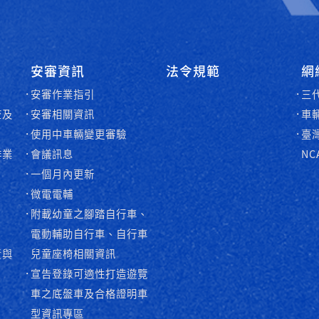
安審資訊
法令規範
網
安審作業指引
三
查及
安審相關資訊
車
使用中車輛變更審驗
臺
作業
會議訊息
NC
一個月內更新
微電電輔
附載幼童之腳踏自行車、
電動輔助自行車、自行車
責與
兒童座椅相關資訊
宣告登錄可適性打造遊覽
車之底盤車及合格證明車
型資訊專區